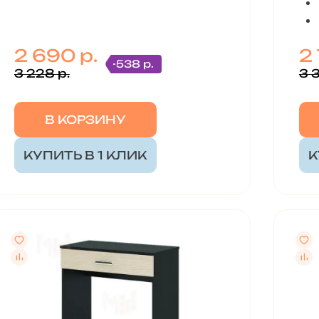
2 690 р.
2
-538 р.
3 228 р.
3 3
В КОРЗИНУ
КУПИТЬ В 1 КЛИК
К