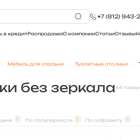
+
7 (812) 943-
ь в кредит
Распродажа
О компании
Статьи
Отзывы
К
Мебель для спальни
Туалетные столики
ки без зеркала
44 товар
 цене
По популярности
По алфавиту