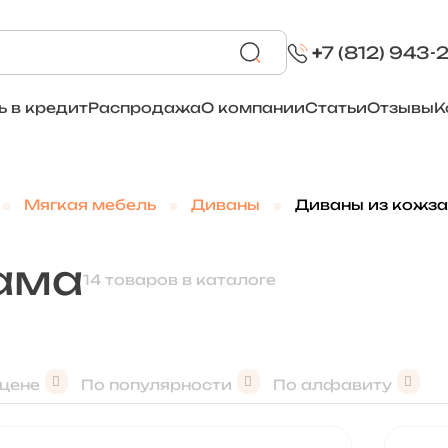
+
7 (812) 943-
ь в кредит
Распродажа
О компании
Статьи
Отзывы
К
Мягкая мебель
Диваны
Диваны из кожз
ама
14 товаров в каталоге
 цене
По популярности
По алфавиту