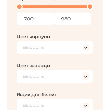
Цвет корпуса
Выбрать
Венге
Люкса Блек
Цвет фасада
Остин Крем/Остин Умбер
Выбрать
Остин Умбер
Люкса Блек
Остин Умбер/Остин Крем
Остин Крем/Остин Умбер
Ящик для белья
Остин Умбер
Выбрать
Остин Умбер/Остин Крем