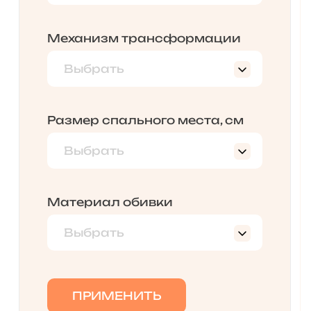
Да
Санторини 0432
Есть
Механизм трансформации
нет
Выбрать
Выкатной
Еврокнижка
Размер спального места, см
Книжка
Выбрать
1100 х 1830
120*190
Материал обивки
1400 х 1820
Выбрать
Экокожа
экокожа
ПРИМЕНИТЬ