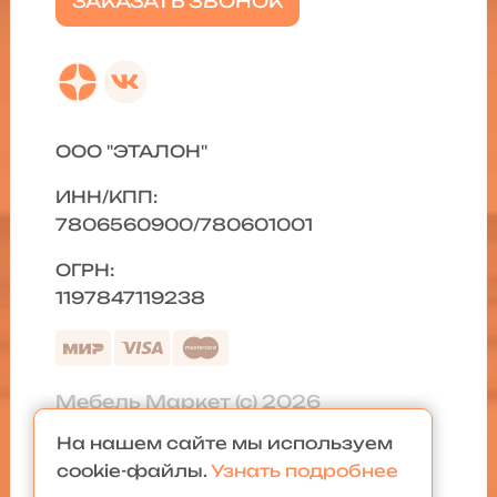
ЗАКАЗАТЬ ЗВОНОК
ООО "ЭТАЛОН"
ИНН/КПП:
7806560900/780601001
ОГРН:
1197847119238
Мебель Маркет (с) 2026
На нашем сайте мы используем
Политика конфиденциальности
|
cookie-файлы.
Узнать подробнее
Карта сайта