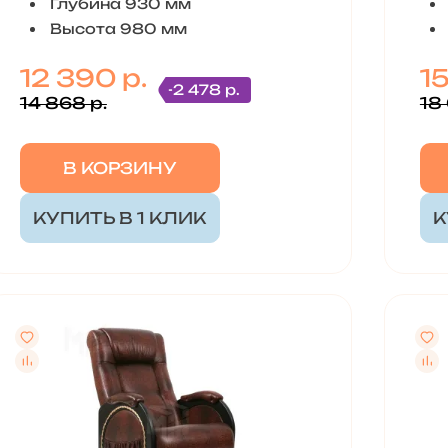
Глубина 930 мм
Высота 980 мм
12 390 р.
1
-2 478 р.
14 868 р.
18
В КОРЗИНУ
КУПИТЬ В 1 КЛИК
К