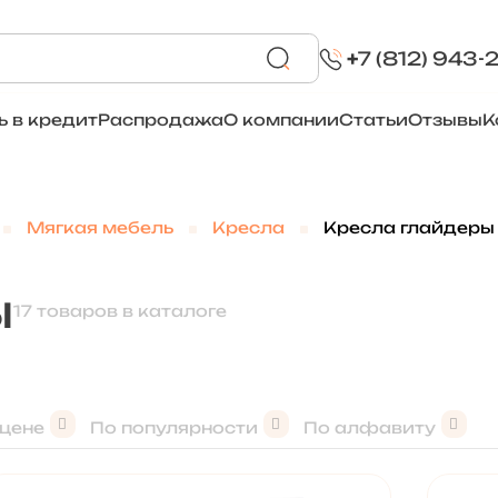
+
7 (812) 943-
ь в кредит
Распродажа
О компании
Статьи
Отзывы
К
Мягкая мебель
Кресла
Кресла глайдеры
ы
17 товаров в каталоге
 цене
По популярности
По алфавиту