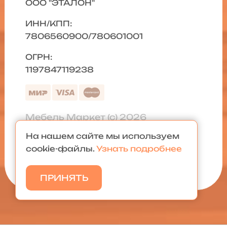
ООО "ЭТАЛОН"
ИНН/КПП:
7806560900/780601001
ОГРН:
1197847119238
Мебель Маркет (с) 2026
На нашем сайте мы используем
Политика конфиденциальности
|
cookie-файлы.
Узнать подробнее
Карта сайта
ПРИНЯТЬ