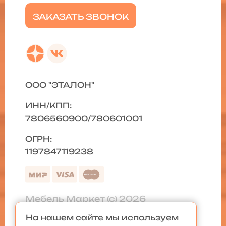
ЗАКАЗАТЬ ЗВОНОК
ООО "ЭТАЛОН"
ИНН/КПП:
7806560900/780601001
ОГРН:
1197847119238
Мебель Маркет (с) 2026
На нашем сайте мы используем
Политика конфиденциальности
|